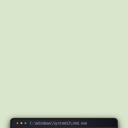
C:\Windows\System32\cmd.exe